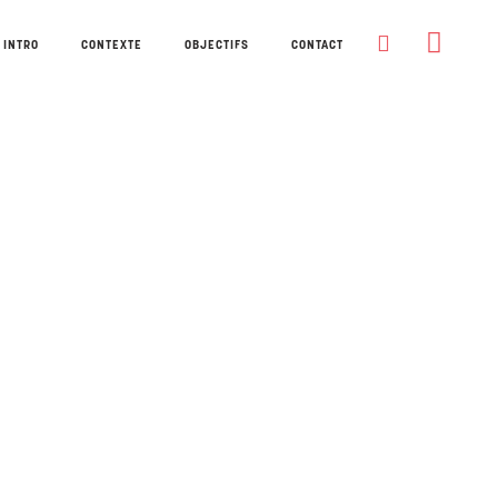
INTRO
CONTEXTE
OBJECTIFS
CONTACT